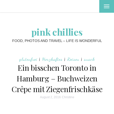
MEN
EIN-
ODE
AUS
pink chillies
FOOD, PHOTOS AND TRAVEL – LIFE IS WONDERFUL
glutenfrei
|
Herzhaftes
|
Reisen
|
snack
Ein bisschen Toronto in
Hamburg – Buchweizen
Crêpe mit Ziegenfrischkäse
August 2, 2016
Christine