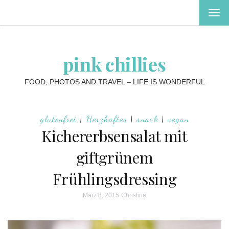
MEN
EIN-
ODE
AUS
pink chillies
FOOD, PHOTOS AND TRAVEL – LIFE IS WONDERFUL
glutenfrei
|
Herzhaftes
|
snack
|
vegan
Kichererbsensalat mit
giftgrünem
Frühlingsdressing
März 8, 2015
Christine