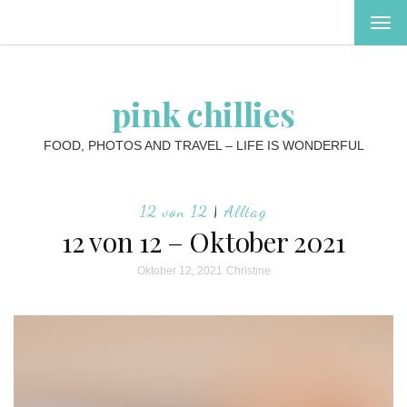
MEN
EIN-
ODE
AUS
pink chillies
FOOD, PHOTOS AND TRAVEL – LIFE IS WONDERFUL
12 von 12
|
Alltag
12 von 12 – Oktober 2021
Oktober 12, 2021
Christine