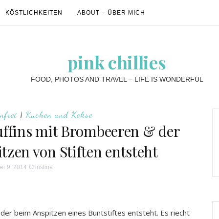
KÖSTLICHKEITEN
ABOUT – ÜBER MICH
pink chillies
FOOD, PHOTOS AND TRAVEL – LIFE IS WONDERFUL
nfrei
|
Kuchen und Kekse
fins mit Brombeeren & der
tzen von Stiften entsteht
r 9, 2014
Christine
der beim Anspitzen eines Buntstiftes entsteht. Es riecht