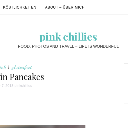
KÖSTLICHKEITEN
ABOUT – ÜBER MICH
pink chillies
FOOD, PHOTOS AND TRAVEL – LIFE IS WONDERFUL
ück
|
glutenfrei
n Pancakes
 7, 2013
pinkchillies