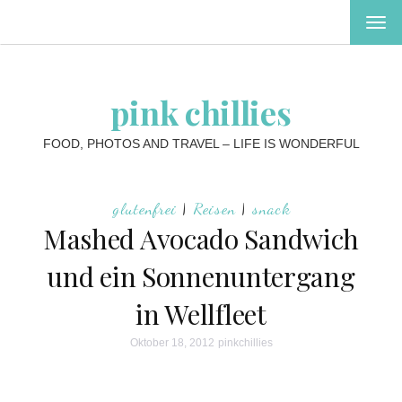
MEN
EIN-
ODE
AUS
pink chillies
FOOD, PHOTOS AND TRAVEL – LIFE IS WONDERFUL
glutenfrei
|
Reisen
|
snack
Mashed Avocado Sandwich
und ein Sonnenuntergang
in Wellfleet
Oktober 18, 2012
pinkchillies