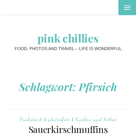
MEN
EIN-
ODE
AUS
pink chillies
FOOD, PHOTOS AND TRAVEL – LIFE IS WONDERFUL
Schlagwort:
Pfirsich
Frühstück
|
glutenfrei
|
Kuchen und Kekse
Sauerkirschmuffins