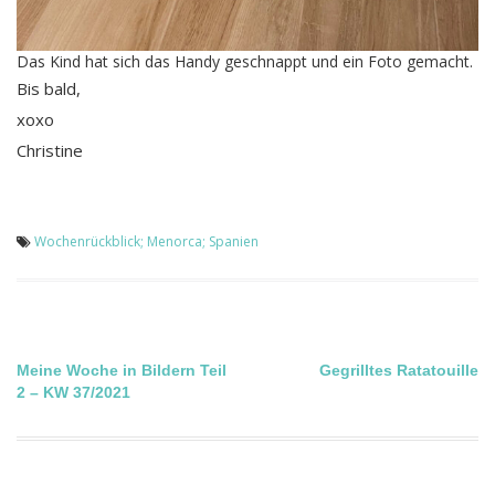
Das Kind hat sich das Handy geschnappt und ein Foto gemacht.
Bis bald,
xoxo
Christine
Wochenrückblick; Menorca; Spanien
Beitragsnavigation
Meine Woche in Bildern Teil
Gegrilltes Ratatouille
2 – KW 37/2021