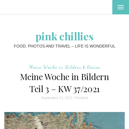
MEN
EIN-
ODE
AUS
pink chillies
FOOD, PHOTOS AND TRAVEL – LIFE IS WONDERFUL
Meine Woche in Bildern
|
Reisen
Meine Woche in Bildern
Teil 3 – KW 37/2021
September 23, 2021
Christine