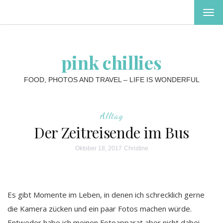
MEN
EIN-
ODE
AUS
pink chillies
FOOD, PHOTOS AND TRAVEL – LIFE IS WONDERFUL
Alltag
Der Zeitreisende im Bus
Oktober 18, 2017
Christine
Es gibt Momente im Leben, in denen ich schrecklich gerne
die Kamera zücken und ein paar Fotos machen würde.
Entweder habe ich meinen Fotoapparat aber nicht dabei