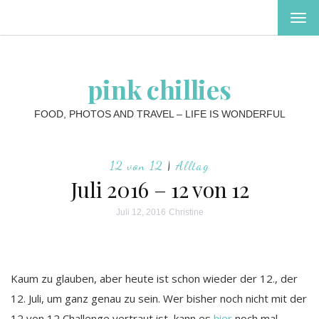
MEN
EIN-
ODE
AUS
pink chillies
FOOD, PHOTOS AND TRAVEL – LIFE IS WONDERFUL
12 von 12
|
Alltag
Juli 2016 – 12 von 12
Juli 12, 2016
Christine
Kaum zu glauben, aber heute ist schon wieder der 12., der
12. Juli, um ganz genau zu sein. Wer bisher noch nicht mit der
12 von 12 Challenge vertraut ist, kann es
hier
noch mal