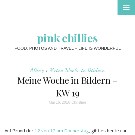
MEN
EIN-
ODE
AUS
pink chillies
FOOD, PHOTOS AND TRAVEL – LIFE IS WONDERFUL
Alltag
|
Meine Woche in Bildern
Meine Woche in Bildern –
KW 19
Mai 16, 2016
Christine
Auf Grund der
12 von 12 am Donnerstag
, gibt es heute nur