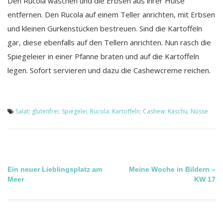
Den Rucola waschen und die Erbsen aus ihrer Hülse
entfernen. Den Rucola auf einem Teller anrichten, mit Erbsen
und kleinen Gurkenstücken bestreuen. Sind die Kartoffeln
gar, diese ebenfalls auf den Tellern anrichten. Nun rasch die
Spiegeleier in einer Pfanne braten und auf die Kartoffeln
legen. Sofort servieren und dazu die Cashewcreme reichen.
Salat; glutenfrei; Spiegelei; Rucola; Kartoffeln; Cashew; Kaschu; Nüsse
Beitragsnavigation
Ein neuer Lieblingsplatz am
Meine Woche in Bildern –
Meer
KW 17