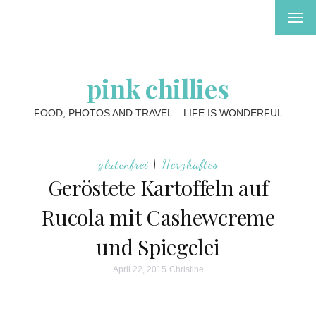
MEN
EIN-
ODE
AUS
pink chillies
FOOD, PHOTOS AND TRAVEL – LIFE IS WONDERFUL
glutenfrei
|
Herzhaftes
Geröstete Kartoffeln auf
Rucola mit Cashewcreme
und Spiegelei
April 22, 2015
Christine