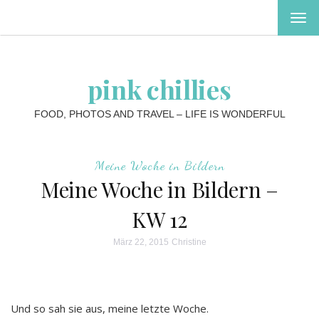
MEN
EIN-
ODE
AUS
pink chillies
FOOD, PHOTOS AND TRAVEL – LIFE IS WONDERFUL
Meine Woche in Bildern
Meine Woche in Bildern –
KW 12
März 22, 2015
Christine
Und so sah sie aus, meine letzte Woche.