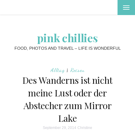
MEN
EIN-
ODE
AUS
pink chillies
FOOD, PHOTOS AND TRAVEL – LIFE IS WONDERFUL
Alltag
|
Reisen
Des Wanderns ist nicht
meine Lust oder der
Abstecher zum Mirror
Lake
September 29, 2014
Christine