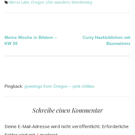
Mirror Lake; Oregon; USA; wandern; Wanderweg
Beitragsnavigation
Meine Woche in Bildern –
Curry Hackbällchen mit
KW 39
Basmatireis
Pingback:
greetings from Oregon – pink chillies
Schreibe einen Kommentar
Deine E-Mail-Adresse wird nicht veröffentlicht.
Erforderliche
Felder sind mit
*
markiert