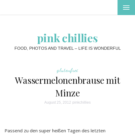
MEN
EIN-
ODE
AUS
pink chillies
FOOD, PHOTOS AND TRAVEL – LIFE IS WONDERFUL
glutenfrei
Wassermelonenbrause mit
Minze
August 25, 2012
pinkchillies
Passend zu den super heißen Tagen des letzten