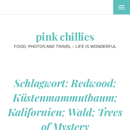
MEN
EIN-
ODE
AUS
pink chillies
FOOD, PHOTOS AND TRAVEL – LIFE IS WONDERFUL
Schlagwort:
Redwood;
Küstenmammutbaum;
Kalifornien; Wald; Trees
of Mystery