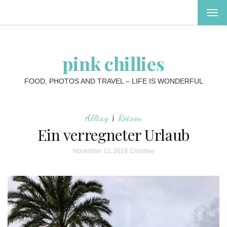
MEN
EIN-
ODE
AUS
pink chillies
FOOD, PHOTOS AND TRAVEL – LIFE IS WONDERFUL
Alltag
|
Reisen
Ein verregneter Urlaub
November 13, 2019
Christine