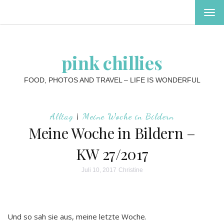
MEN
EIN-
ODE
AUS
pink chillies
FOOD, PHOTOS AND TRAVEL – LIFE IS WONDERFUL
Alltag
|
Meine Woche in Bildern
Meine Woche in Bildern –
KW 27/2017
Juli 10, 2017
Christine
Und so sah sie aus, meine letzte Woche.