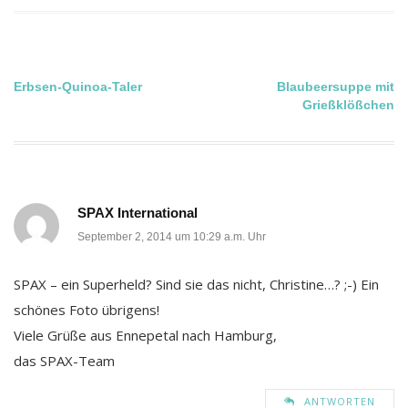
Beitragsnavigation
Erbsen-Quinoa-Taler
Blaubeersuppe mit
Grießklößchen
SPAX International
September 2, 2014 um 10:29 a.m. Uhr
SPAX – ein Superheld? Sind sie das nicht, Christine…? ;-) Ein
schönes Foto übrigens!
Viele Grüße aus Ennepetal nach Hamburg,
das SPAX-Team
ANTWORTEN