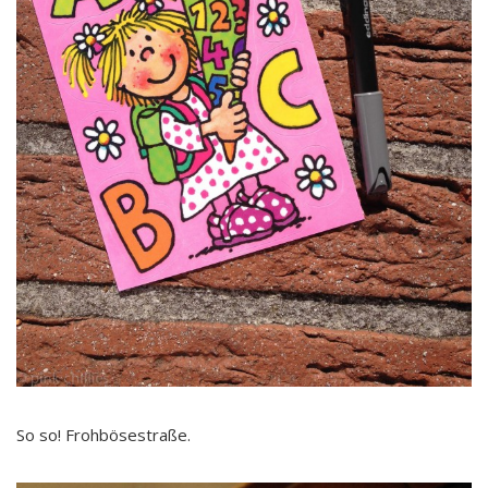
So so! Frohbösestraße.