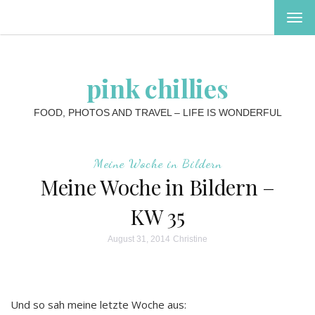
MEN
EIN-
ODE
AUS
pink chillies
FOOD, PHOTOS AND TRAVEL – LIFE IS WONDERFUL
Meine Woche in Bildern
Meine Woche in Bildern –
KW 35
August 31, 2014
Christine
Und so sah meine letzte Woche aus: