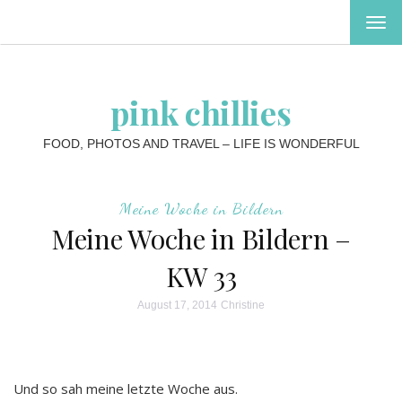
MEN
EIN-
ODE
AUS
pink chillies
FOOD, PHOTOS AND TRAVEL – LIFE IS WONDERFUL
Meine Woche in Bildern
Meine Woche in Bildern –
KW 33
August 17, 2014
Christine
Und so sah meine letzte Woche aus.