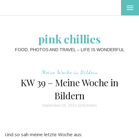
MEN
EIN-
ODE
AUS
pink chillies
FOOD, PHOTOS AND TRAVEL – LIFE IS WONDERFUL
Meine Woche in Bildern
KW 39 – Meine Woche in
Bildern
September 29, 2013
pinkchillies
Und so sah meine letzte Woche aus: