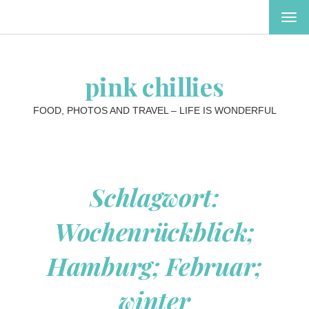
MEN
EIN-
ODE
AUS
pink chillies
FOOD, PHOTOS AND TRAVEL – LIFE IS WONDERFUL
Schlagwort:
Wochenrückblick;
Hamburg; Februar;
winter